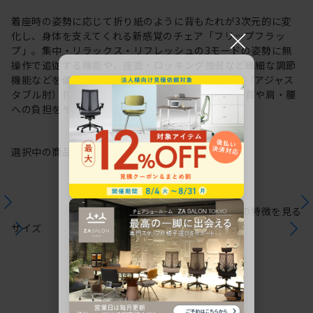
着座時の姿勢に応じて折り紙のように背もたれが3次元的に変
×
化し、身体を支えてくれる新感覚のチェア「フリップフラッ
プ」。集中・リラックス・リフレッシュの3モードの姿勢に無
操作で追従する機能や、座面・ロッキング強弱など繊細な調節
機能などを備えた充実のタスクチェアです。可動肘（アジャス
タブル肘）付タイプは長時間のパソコン作業による首や肩・腰
への負担をやわらげます。
選択中の商品情報
保証
注意事項
シリーズの特徴を見る
サイズ