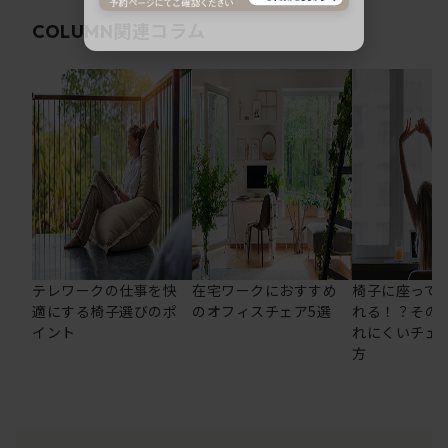
関連コラム
COLUMN
テレワークの仕事を快
在宅ワークにおすすめ
椅子に座って
適にする椅子選びのポ
のオフィスチェア5選
れる！？その
イント
れにくいチェ
方