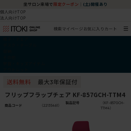
坐サロン来場で
限定クーポン
｜
(土)開催あり
個人向けTOP
法人向けTOP
検索
マイページ
お気に入り
カート
椅子・チェア
デスク・テーブル
収納
その他
学習・キッズアイテム
アウトレット
フリップフラップチェア KF-857GCH-TTM4
製品記号
（KF-857GCH-
商品コード
（22135461）
TTM4）