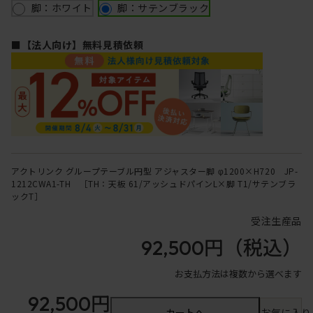
脚：ホワイト
脚：サテンブラック
■【法人向け】無料見積依頼
アクトリンク グループテーブル円型 アジャスター脚 φ1200×H720 JP-
1212CWA1-TH ［TH：天板 61/アッシュドパインL×脚 T1/サテンブラ
ックT］
受注生産品
92,500円
（税込）
お支払方法は複数から選べます
92,500円
カートへ
お気に入り