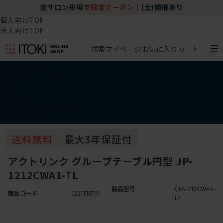
坐サロン来場で
限定クーポン
｜
(土)開催あり
個人向けTOP
法人向けTOP
検索
マイページ
お気に入り
カート
椅子・チェア
デスク・テーブル
収納
その他
学習・キッズアイテム
アウトレット
アクトリンク グループテーブル円型 JP-
1212CWA1-TL
製品記号
（JP-1212CWA1-
商品コード
（22131879）
TL）