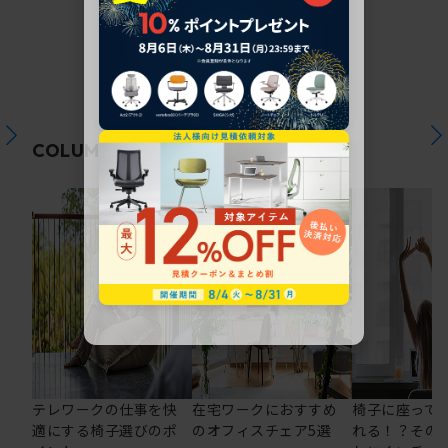
関連コラム
COLUMN
テレワークの仕事を快
在宅ワークにおすすめ
椅子に座って
適にする椅子選びのポ
のオフィスチェア5選
れる！？その