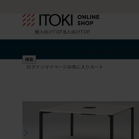
個人向けTOP
法人向けTOP
椅子・チェア
デスク・テーブル
収納
その他
学習・キッズ
検索
ログイン
マイページ
お気に入り
カート