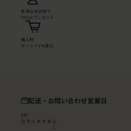
新規会員登録で
500ptプレゼント
購入時
ポイント1%還元
配送・お問い合わせ営業日
8
月
日
月
火
水
木
金
土
1