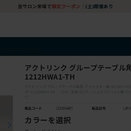
坐サロン来場で
限定クーポン
｜
(土)開催あり
アイテム
アウトレット
アクトリンク グループテーブル角型
1212HWA1-TH
アクトリンク グループテーブル角型 アジャスター脚 W1200×D1
JP-1212HWA1-TH ［TH：天板 61/アッシュドパインL×脚 
T］
商品コード
（22131687）
製品記号
（JP-
カラーを選択