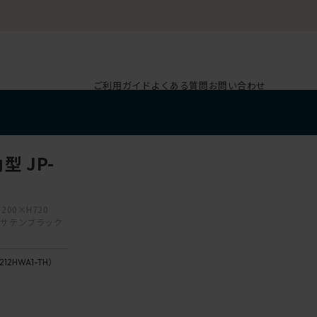
ご利用ガイド
よくある質問
お問い合わせ
 JP-
200×H720
T1/サテンブラック
1212HWA1-TH）