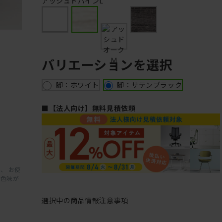
アッシュドパインL
バリエーションを選択
脚：ホワイト
脚：サテンブラック
■【法人向け】無料見積依頼
、 お使
と色味が
選択中の商品情報
注意事項