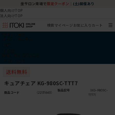
坐サロン来場で
限定クーポン
｜
(土)開催あり
個人向けTOP
法人向けTOP
検索
マイページ
お気に入り
カート
椅子・チェア
デスク・テーブル
収納
その他
学習・キッズアイテム
アウトレット
キュアチェア KG-980SC-TTT7
製品記号
（KG-980SC-
商品コード
（22131663）
TTT7）