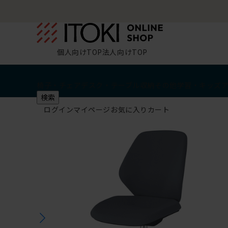
個人向けTOP
法人向けTOP
椅子・チェア
デスク・テーブル
収納
その他
学習・キッズ
検索
ログイン
マイページ
お気に入り
カート