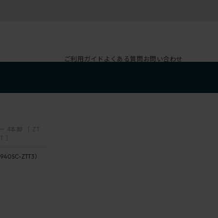
ご利用ガイド
よくある質問
お問い合わせ
 4本脚 ［ ZT
T ］
940SC-ZTT3）