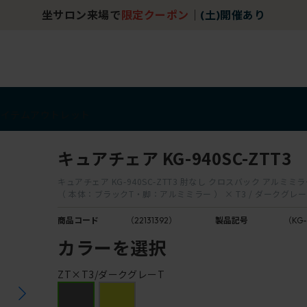
坐サロン来場で
限定クーポン
｜
(土)開催あり
アイテム
アウトレット
キュアチェア KG-940SC-ZTT3
キュアチェア KG-940SC-ZTT3 肘なし クロスバック アルミミラー
（ 本体：ブラックT・脚：アルミミラー ） × T3 / ダークグレー
商品コード
（22131392）
製品記号
（KG-
カラーを選択
ZT×T3/ダークグレーT