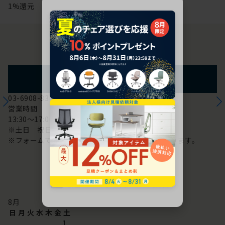
1%還元
お問い合わせ
フォームからのお問い合わせ
03-6908-8370
営業時間
13:30～17:00
※土日 祝日は休み
※フォームでのお問い合わせは24時間対応しております。
配送・お問い合わせ営業日
8
月
日
月
火
水
木
金
土
1