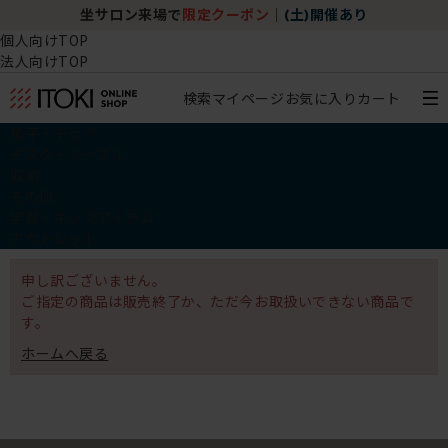
坐サロン来場で
限定クーポン
｜
(土)開催あり
個人向けTOP
法人向けTOP
検索
マイページ
お気に入り
カート
椅子・チェア
デスク・テーブル
収納
その他
学習・キッズアイテム
アウトレット
申し訳ございません。
ご指定の商品は販売終了か、ただ今お取扱いできない商品で
す。
ホームへ戻る