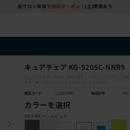
坐サロン来場で
限定クーポン
｜
(土)開催あり
アイテム
アウトレット
キュアチェア KG-920SC-NNR9
キュアチェア KG-920SC-NNR9 肘なし クロスバック アルミ塗装 
本体・脚：ライトグレーG × R9 / ペールピンク ］
商品コード
（22130999）
製品記号
（KG-
カラーを選択
NN×R9/ペールピンク