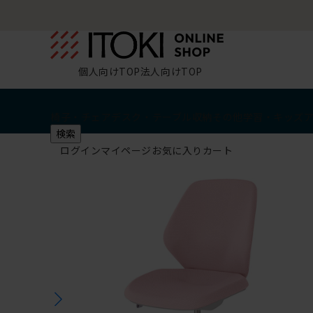
個人向けTOP
法人向けTOP
椅子・チェア
デスク・テーブル
収納
その他
学習・キッズ
検索
ログイン
マイページ
お気に入り
カート