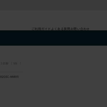
ご利用ガイド
よくある質問
お問い合わせ
5本脚 ［ NN （
920SC-NNR9）