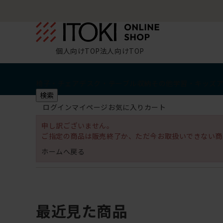
個人向けTOP
法人向けTOP
椅子・チェア
デスク・テーブル
収納
その他
学習・キッズ
検索
ログイン
マイページ
お気に入り
カート
申し訳ございません。
ご指定の商品は販売終了か、ただ今お取扱いできない商
ホームへ戻る
最近見た商品