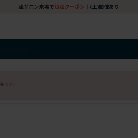
坐サロン来場で
限定クーポン
｜
(土)開催あり
アイテム
アウトレット
品です。