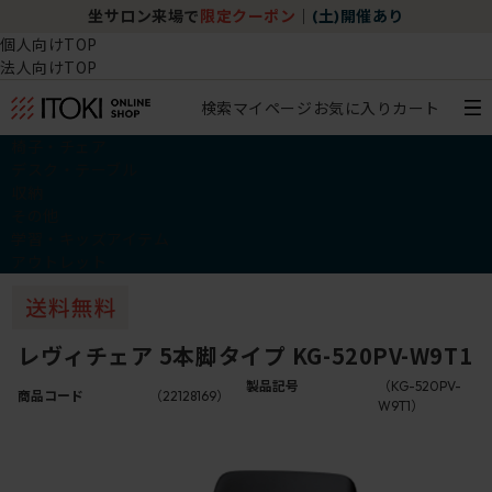
坐サロン来場で
限定クーポン
｜
(土)開催あり
個人向けTOP
法人向けTOP
検索
マイページ
お気に入り
カート
椅子・チェア
デスク・テーブル
収納
その他
学習・キッズアイテム
アウトレット
レヴィチェア 5本脚タイプ KG-520PV-W9T1
製品記号
（KG-520PV-
商品コード
（22128169）
W9T1）