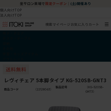
坐サロン来場で
限定クーポン
｜
(土)開催あり
個人向けTOP
法人向けTOP
検索
マイページ
お気に入り
カート
椅子・チェア
デスク・テーブル
収納
その他
学習・キッズアイテム
アウトレット
レヴィチェア 5本脚タイプ KG-520SB-GNT3
製品記号
（KG-520SB-
商品コード
（22128063）
GNT3）