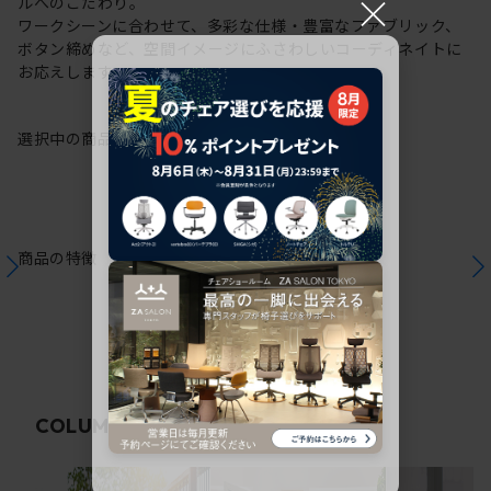
×
ルへのこだわり。
ワークシーンに合わせて、多彩な仕様・豊富なファブリック、
ボタン締めなど、空間イメージにふさわしいコーディネイトに
お応えします。
選択中の商品情報
保証
注意事項
商品の特徴
関連コラム
COLUMN