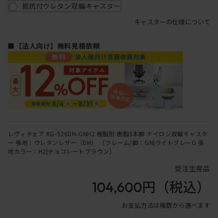
抵抗付ウレタン双輪キャスター
キャスターの仕様について
■【法人向け】無料見積依頼
レヴィチェア KG-526DH-GNH2 樹脂肘 樹脂5本脚 ナイロン双輪キャスタ
ー 張地：ウレタンレザー（DH） ［フレーム/脚：GN|ライトグレーG 張
地カラー：H2|チョコレートブラウン］
受注生産品
104,600円
（税込）
お支払方法は複数から選べます