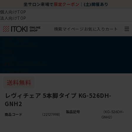
坐サロン来場で
限定クーポン
｜
(土)開催あり
個人向けTOP
法人向けTOP
検索
マイページ
お気に入り
カート
椅子・チェア
デスク・テーブル
収納
その他
学習・キッズアイテム
アウトレット
レヴィチェア 5本脚タイプ KG-526DH-
GNH2
製品記号
（KG-526DH-
商品コード
（22127998）
GNH2）