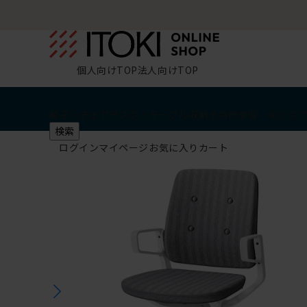
個人向けTOP
法人向けTOP
椅子・チェア
デスク・テーブル
収納
その他
学習・キッズ
検索
ログイン
マイページ
お気に入り
カート