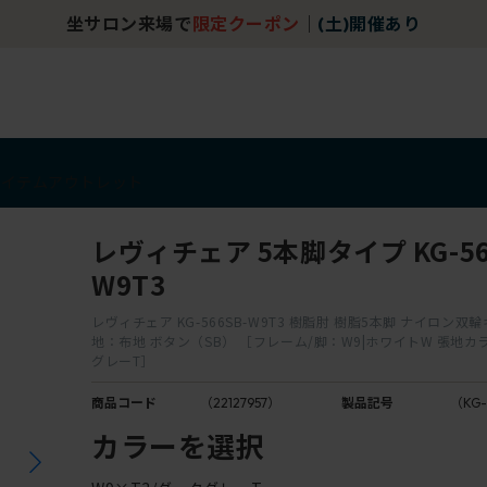
坐サロン来場で
限定クーポン
｜
(土)開催あり
アイテム
アウトレット
レヴィチェア 5本脚タイプ KG-56
W9T3
レヴィチェア KG-566SB-W9T3 樹脂肘 樹脂5本脚 ナイロン双
地：布地 ボタン（SB） ［フレーム/脚：W9|ホワイトW 張地カラ
グレーT］
商品コード
（22127957）
製品記号
（KG-
カラーを選択