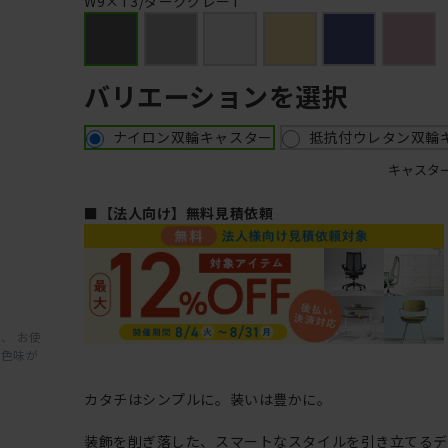
W9×T3/ダークグレーT
バリエーションを選択
ナイロン双輪キャスター
抵抗付ウレタン双輪
キャスタ
■【法人向け】無料見積依頼
、 お使
と色味が
カタチはシンプルに。装いは豊かに。
装飾を削ぎ落した、スマートなスタイルを引き立てるデ