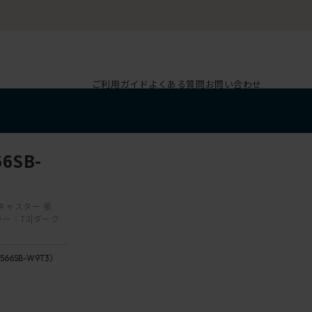
ご利用ガイド
よくある質問
お問い合わせ
6SB-
輪キャスター 張
ー：T3|ダーク
566SB-W9T3）