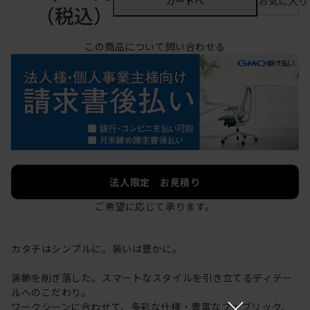
カートへ
お気に入り
（税込）
この商品について問い合わせる
法人限定 お見積り
ご希望に応じて承ります。
カタチはシンプルに。装いは豊かに。
装飾を削ぎ落した、スマートなスタイルを引き立てるディテー
ルへのこだわり。
×
ワークシーンに合わせて、多彩な仕様・豊富なファブリック、