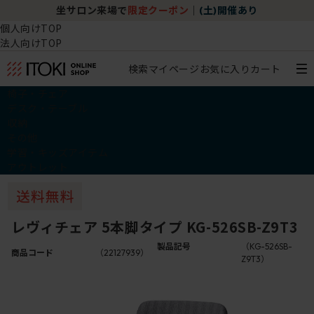
坐サロン来場で
限定クーポン
｜
(土)開催あり
個人向けTOP
法人向けTOP
検索
マイページ
お気に入り
カート
椅子・チェア
デスク・テーブル
収納
その他
学習・キッズアイテム
アウトレット
レヴィチェア 5本脚タイプ KG-526SB-Z9T3
製品記号
（KG-526SB-
商品コード
（22127939）
Z9T3）