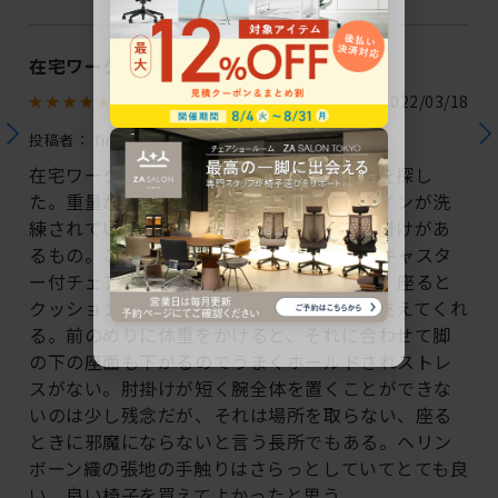
在宅ワークにぴったり
2022/03/18
投稿者：
Tim
在宅ワークで長時間座って疲れにくい椅子を探し
た。重量が軽く、あまりかさばらず、デザインが洗
練されていて、座面がクッション仕様で肘掛けがあ
るもの。この条件にかなう国内メーカーのキャスタ
ー付チェアはこのレヴィチェアだけだった。座ると
クッション部分がふわっと下がり、優しく支えてくれ
る。前のめりに体重をかけると、それに合わせて脚
の下の座面も下がるのでうまくホールドされストレ
スがない。肘掛けが短く腕全体を置くことができな
いのは少し残念だが、それは場所を取らない、座る
ときに邪魔にならないと言う長所でもある。ヘリン
ボーン織の張地の手触りはさらっとしていてとても良
い。良い椅子を買えてよかったと思う。