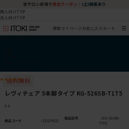
坐サロン来場で
限定クーポン
｜
(土)開催あり
個人向けTOP
法人向けTOP
検索
マイページ
お気に入り
カート
椅子・チェア
デスク・テーブル
収納
その他
学習・キッズアイテム
アウトレット
レヴィチェア 5本脚タイプ KG-526SB-T1T5
5.0
製品記号
（KG-526SB-
商品コード
（22127922）
T1T5）