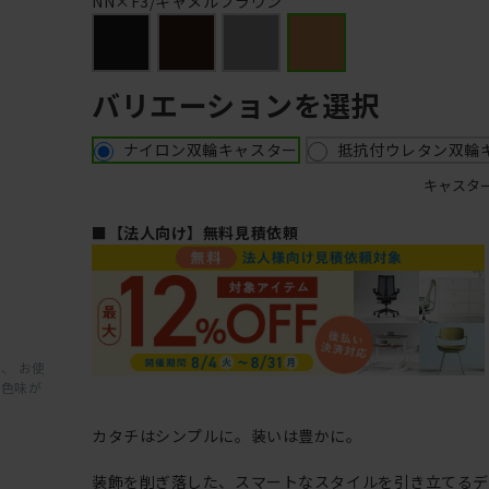
NN×F3/キャメルブラウン
バリエーションを選択
ナイロン双輪キャスター
抵抗付ウレタン双輪
キャスタ
■【法人向け】無料見積依頼
、 お使
と色味が
カタチはシンプルに。装いは豊かに。
装飾を削ぎ落した、スマートなスタイルを引き立てるデ