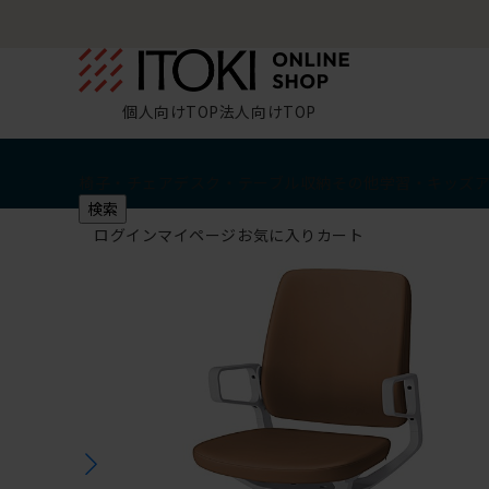
個人向けTOP
法人向けTOP
椅子・チェア
デスク・テーブル
収納
その他
学習・キッズ
検索
ログイン
マイページ
お気に入り
カート