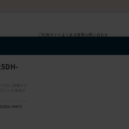
ご利用ガイド
よくある質問
お問い合わせ
5DH-
脚 ナイロン双輪キャ
トグレーG 張地カ
525DH-NNF3）