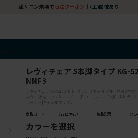
坐サロン来場で
限定クーポン
｜
(土)開催あり
アイテム
アウトレット
レヴィチェア 5本脚タイプ KG-52
NNF3
レヴィチェア KG-525DH-NNF3 アルミ塗装肘 アルミ塗装5本
スター 張地：ウレタンレザー（DH） ［フレーム/脚：NN|ライ
ラー：F3|キャメルブラウン］
商品コード
（22127846）
製品記号
（KG-
カラーを選択