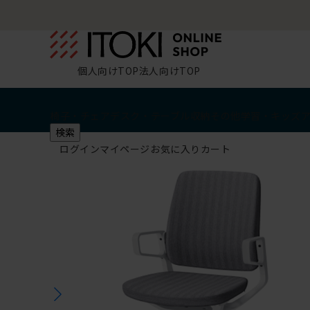
個人向けTOP
法人向けTOP
椅子・チェア
デスク・テーブル
収納
その他
学習・キッズ
検索
ログイン
マイページ
お気に入り
カート