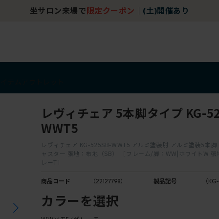
坐サロン来場で
限定クーポン
｜
(土)開催あり
アイテム
アウトレット
レヴィチェア 5本脚タイプ KG-52
WWT5
レヴィチェア KG-525SB-WWT5 アルミ塗装肘 アルミ塗装5本
ャスター 張地：布地（SB） ［フレーム/脚：WW|ホワイトW 張
レーT］
商品コード
（22127798）
製品記号
（KG-
カラーを選択