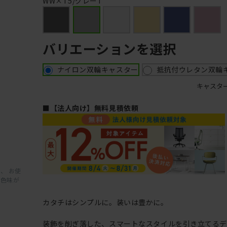
WW×T5/グレーT
バリエーションを選択
ナイロン双輪キャスター
抵抗付ウレタン双輪
キャスタ
■【法人向け】無料見積依頼
、 お使
と色味が
カタチはシンプルに。装いは豊かに。
装飾を削ぎ落した、スマートなスタイルを引き立てるデ