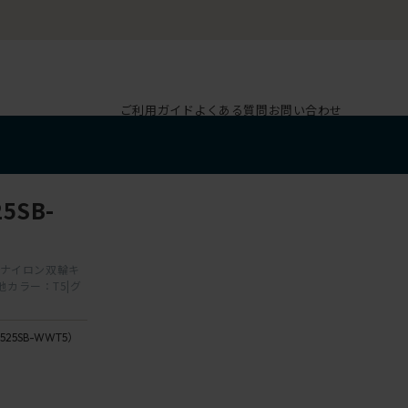
ご利用ガイド
よくある質問
お問い合わせ
5SB-
脚 ナイロン双輪キ
地カラー：T5|グ
525SB-WWT5）