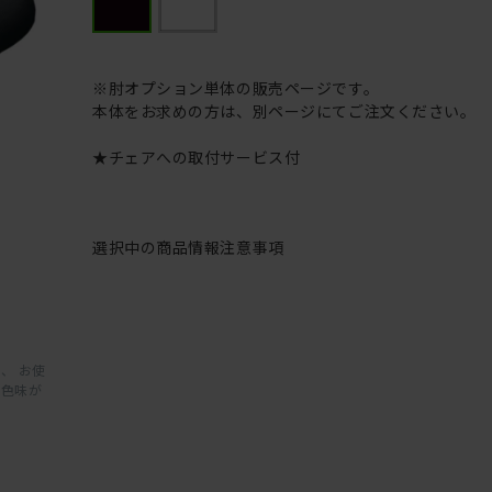
※肘オプション単体の販売ページです。
本体をお求めの方は、別ページにてご注文ください。
★チェアへの取付サービス付
選択中の商品情報
注意事項
、 お使
と色味が