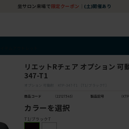
坐サロン来場で
限定クーポン
｜
(土)開催あり
アイテム
アウトレット
リエットRチェア オプション 可動肘
347-T1
オプション 可動肘 KTP-347-T1 ［T1/ブラックT］
商品コード
（22127345）
製品記号
（KTP
カラーを選択
T1/ブラックT