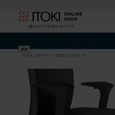
個人向けTOP
法人向けTOP
椅子・チェア
デスク・テーブル
収納
その他
学習・キッズ
検索
ログイン
マイページ
お気に入り
カート