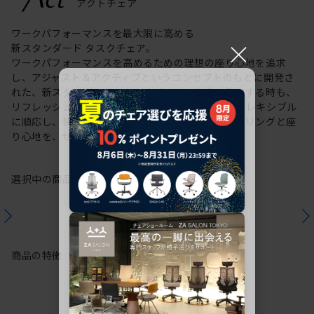
ワークパフォーマンスを最大限に高める
×
新スタンダード タスクチェア。
ワークパフォーマンスを高めるための理想の座り心地を追求
し、アジャスト＆アクティブというコンセプトのもとに開発さ
れた、新スタンダードのタスクチェア。作業に集中する時も、
リフレッシュする時も、座る姿勢や身体の動きにフレキシブル
に順応し、快適にサポートします。新感覚のスタイリングと座
り心地を、ぜひご体感ください。
選択中の商品情報
保証
注意事項
商品の特徴