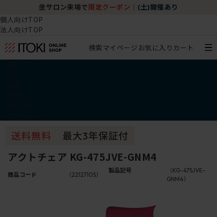
坐サロン来場で
限定クーポン
｜
(土)開催あり
個人向けTOP
法人向けTOP
検索
マイページ
お気に入り
カート
椅子・チェア
デスク・テーブル
収納
その他
学習・キッズアイテム
アウトレット
アクトチェア KG-475JVE-GNM4
製品記号
（KG-475JVE-
商品コード
（22127105）
GNM4）