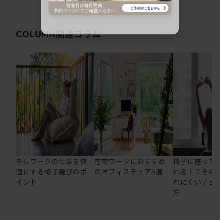
関連コラム
COLUMN
テレワークの仕事を快
在宅ワークにおすすめ
椅子に座って
適にする椅子選びのポ
のオフィスチェア5選
れる！？その
イント
れにくいチェ
方