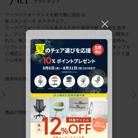
ワークパフォーマンスを最大限に高める
×
新スタンダード タスクチェア。
ワークパフォーマンスを高めるための理想の座り心地を追求
し、アジャスト＆アクティブというコンセプトのもとに開発さ
れた、新スタンダードのタスクチェア。作業に集中する時も、
リフレッシュする時も、座る姿勢や身体の動きにフレキシブル
に順応し、快適にサポートします。新感覚のスタイリングと座
り心地を、ぜひご体感ください。
選択中の商品情報
保証
注意事項
商品の特徴