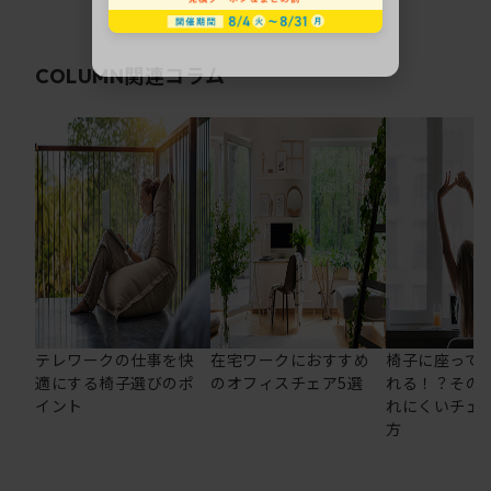
関連コラム
COLUMN
テレワークの仕事を快
在宅ワークにおすすめ
椅子に座って
適にする椅子選びのポ
のオフィスチェア5選
れる！？その
イント
れにくいチェ
方