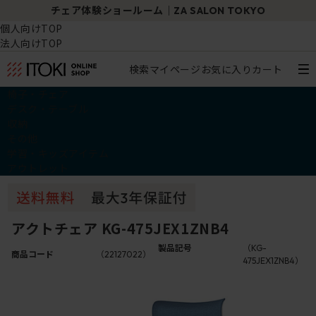
チェア体験ショールーム｜ZA SALON TOKYO
個人向けTOP
法人向けTOP
検索
マイページ
お気に入り
カート
椅子・チェア
デスク・テーブル
収納
その他
学習・キッズアイテム
アウトレット
アクトチェア KG-475JEX1ZNB4
製品記号
（KG-
商品コード
（22127022）
475JEX1ZNB4）