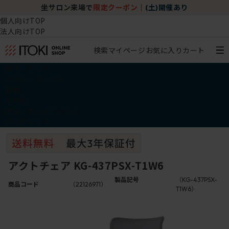
ン来場で
限定クーポン
｜
(土)開催あり
チェア体験ショ
個人向けTOP
法人向けTOP
検索
マイページ
お気に入り
カート
椅子・チェア
デスク・テーブル
収納
その他
学習・キッズアイテム
アウトレット
アクトチェア KG-437PSX-T1W6
製品記号
（KG-437PSX-
商品コード
（22126971）
T1W6）