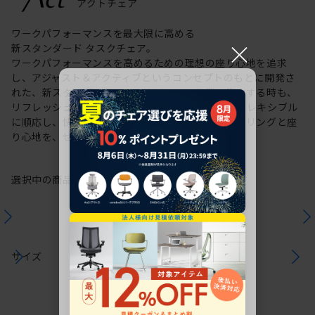
ワークパフォーマンスを最大限に高める
×
新スタンダード タスクチェア。
ワークパフォーマンスを高めるための理想の座り心地を追求
し、アジャスト＆アクティブというコンセプトのもとに開発さ
れた、新スタンダードのタスクチェア。作業に集中する時も、
リフレッシュする時も、座る姿勢や身体の動きにフレキシブル
に順応し、快適にサポートします。新感覚のスタイリングと座
り心地を、ぜひご体感ください。
選択中の商品情報
保証
注意事項
サイズ