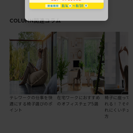
関連コラム
COLUMN
テレワークの仕事を快
在宅ワークにおすすめ
椅子に座って
適にする椅子選びのポ
のオフィスチェア5選
れる！？その
イント
れにくいチェ
方