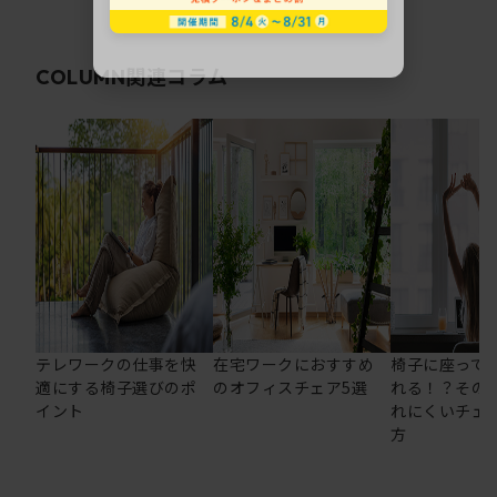
関連コラム
COLUMN
テレワークの仕事を快
在宅ワークにおすすめ
椅子に座って
適にする椅子選びのポ
のオフィスチェア5選
れる！？その
イント
れにくいチェ
方