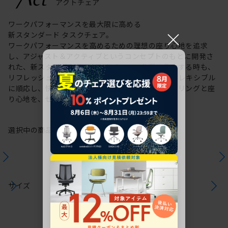
ワークパフォーマンスを最大限に高める
×
新スタンダード タスクチェア。
ワークパフォーマンスを高めるための理想の座り心地を追求
し、アジャスト＆アクティブというコンセプトのもとに開発さ
れた、新スタンダードのタスクチェア。作業に集中する時も、
リフレッシュする時も、座る姿勢や身体の動きにフレキシブル
に順応し、快適にサポートします。新感覚のスタイリングと座
り心地を、ぜひご体感ください。
選択中の商品情報
保証
注意事項
サイズ