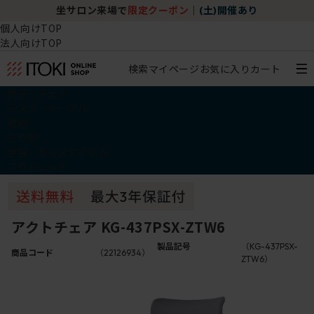
)開催あり
チェア体験ショールーム｜ZA SALON TO
個人向けTOP
法人向けTOP
検索
マイページ
お気に入り
カート
椅子・チェア
デスク・テーブル
収納
その他
学習・キッズアイテム
アウトレット
アクトチェア KG-437PSX-ZTW6
製品記号
（KG-437PSX-
商品コード
（22126934）
ZTW6）