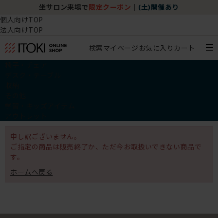
坐サロン来場で
限定クーポン
｜
(土)開催あり
個人向けTOP
法人向けTOP
検索
マイページ
お気に入り
カート
椅子・チェア
デスク・テーブル
収納
その他
学習・キッズアイテム
アウトレット
申し訳ございません。
ご指定の商品は販売終了か、ただ今お取扱いできない商品で
す。
ホームへ戻る