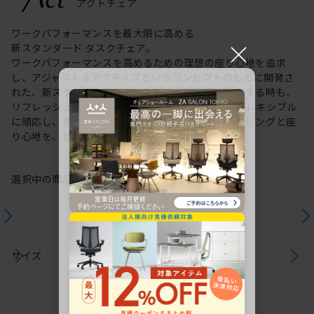
ワークパフォーマンスを最大限に高める
×
新スタンダード タスクチェア。
ワークパフォーマンスを高めるための理想の座り心地を追求
し、アジャスト＆アクティブというコンセプトのもとに開発さ
れた、新スタンダードのタスクチェア。作業に集中する時も、
リフレッシュする時も、座る姿勢や身体の動きにフレキシブル
に順応し、快適にサポートします。新感覚のスタイリングと座
り心地を、ぜひご体感ください。
選択中の商品情報
保証
注意事項
サイズ