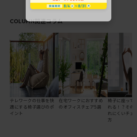
関連コラム
COLUMN
テレワークの仕事を快
在宅ワークにおすすめ
椅子に座って
適にする椅子選びのポ
のオフィスチェア5選
れる！？その
イント
れにくいチェ
方