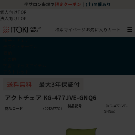
坐サロン来場で
限定クーポン
｜
(土)開催あり
個人向けTOP
法人向けTOP
検索
マイページ
お気に入り
カート
椅子・チェア
デスク・テーブル
収納
その他
学習・キッズアイテム
アウトレット
アクトチェア KG-477JVE-GNQ6
製品記号
（KG-477JVE-
商品コード
（22126770）
GNQ6）