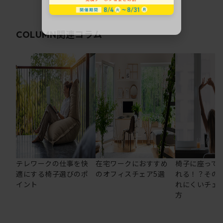
関連コラム
COLUMN
テレワークの仕事を快
在宅ワークにおすすめ
椅子に座って
適にする椅子選びのポ
のオフィスチェア5選
れる！？その
イント
れにくいチェ
方