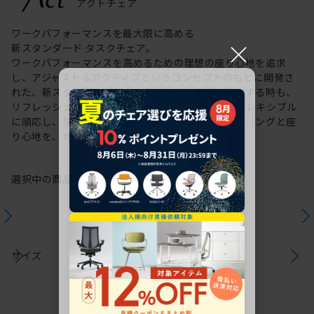
ワークパフォーマンスを最大限に高める
×
新スタンダード タスクチェア。
ワークパフォーマンスを高めるための理想の座り心地を追求
し、アジャスト＆アクティブというコンセプトのもとに開発さ
れた、新スタンダードのタスクチェア。作業に集中する時も、
リフレッシュする時も、座る姿勢や身体の動きにフレキシブル
に順応し、快適にサポートします。新感覚のスタイリングと座
り心地を、ぜひご体感ください。
選択中の商品情報
保証
注意事項
サイズ