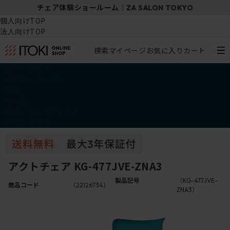
チェア体験ショールーム｜ZA SALON TOKYO
個人向けTOP
法人向けTOP
検索
マイページ
お気に入り
カート
椅子・チェア
デスク・テーブル
収納
その他
学習・キッズアイテム
アウトレット
アクトチェア KG-477JVE-ZNA3
製品記号
（KG-477JVE-
商品コード
（22126734）
ZNA3）