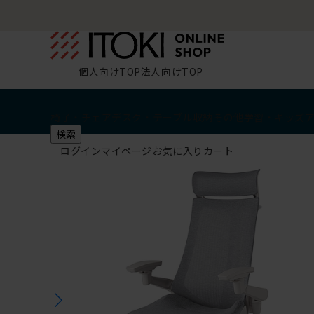
個人向けTOP
法人向けTOP
椅子・チェア
デスク・テーブル
収納
その他
学習・キッズ
検索
ログイン
マイページ
お気に入り
カート