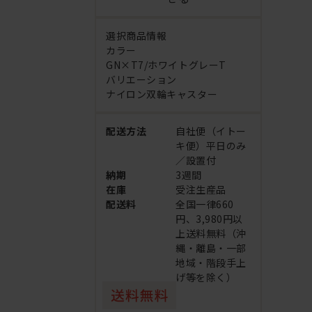
選択商品情報
カラー
GN×T7/ホワイトグレーT
バリエーション
ナイロン双輪キャスター
配送方法
自社便（イトー
キ便）平日のみ
／設置付
納期
3週間
在庫
受注生産品
配送料
全国一律660
円、3,980円以
上送料無料（沖
縄・離島・一部
地域・階段手上
げ等を除く）