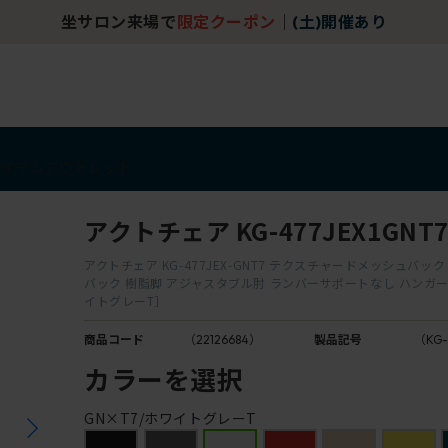
チェア体験ショールーム｜ZA SALON TOKYO
アイテム
アウトレット
アクトチェア KG-477JEX1GNT
アクトチェア KG-477JEX-GNT7 テクスチャードメッシュバッ
バック 樹脂脚 アジャスタブル肘 ランバーサポートなし ハンガー 
イトグレーT］
商品コード
（22126684）
製品記号
（KG-
カラーを選択
GN×T7/ホワイトグレーT