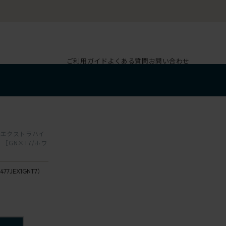
ご利用ガイド
よくある質問
お問い合わせ
7
ク エクストラハイ
［GN×T7/ホワ
477JEX1GNT7）