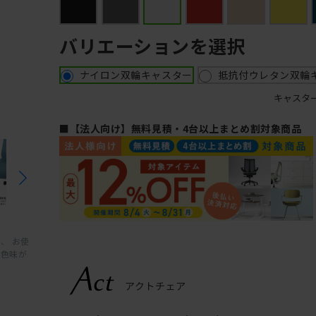
バリエーションを選択
ナイロン双輪キャスター
抵抗付ウレタン双輪
キャスタ
■【法人向け】無料見積・4台以上まとめ割対象商品
、 お使
と色味が