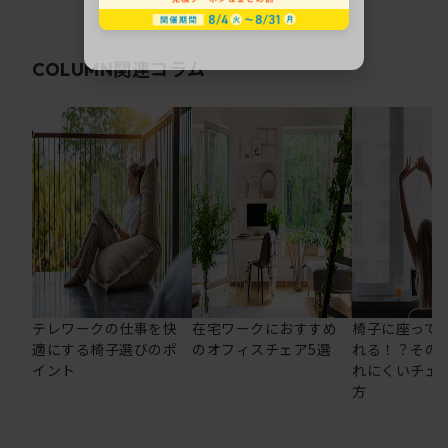
関連コラム
COLUMN
テレワークの仕事を快
在宅ワークにおすすめ
椅子に座って
適にする椅子選びのポ
のオフィスチェア5選
れる！？その
イント
れにくいチェ
方