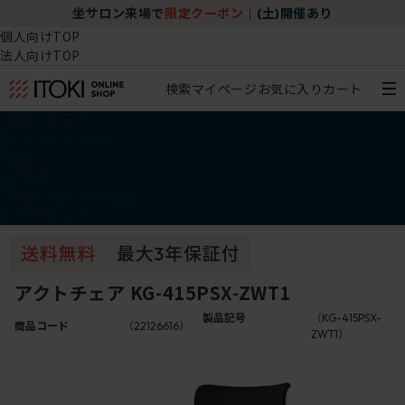
坐サロン来場で
限定クーポン
｜
(土)開催あり
個人向けTOP
法人向けTOP
検索
マイページ
お気に入り
カート
椅子・チェア
デスク・テーブル
収納
その他
学習・キッズアイテム
アウトレット
アクトチェア KG-415PSX-ZWT1
製品記号
（KG-415PSX-
商品コード
（22126616）
ZWT1）