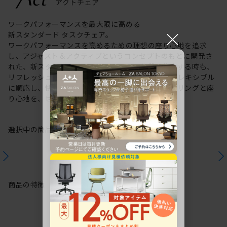
ワークパフォーマンスを最大限に高める
×
新スタンダード タスクチェア。
ワークパフォーマンスを高めるための理想の座り心地を追求
し、アジャスト＆アクティブというコンセプトのもとに開発さ
れた、新スタンダードのタスクチェア。作業に集中する時も、
リフレッシュする時も、座る姿勢や身体の動きにフレキシブル
に順応し、快適にサポートします。新感覚のスタイリングと座
り心地を、ぜひご体感ください。
選択中の商品情報
保証
注意事項
商品の特徴