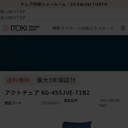
チェア体験ショールーム｜ZA SALON TOKYO
個人向けTOP
法人向けTOP
検索
マイページ
お気に入り
カート
椅子・チェア
デスク・テーブル
収納
その他
学習・キッズアイテム
アウトレット
アクトチェア KG-455JVE-T1B2
製品記号
（KG-455JVE-
商品コード
（22126420）
T1B2）