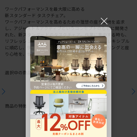
ワークパフォーマンスを最大限に高める
新スタンダード タスクチェア。
×
ワークパフォーマンスを高めるための理想の座り心地を追求
し、アジャスト＆アクティブというコンセプトのもとに開発さ
れた、新スタンダードのタスクチェア。作業に集中する時も、
リフレッシュする時も、座る姿勢や身体の動きにフレキシブル
に順応し、快適にサポートします。新感覚のスタイリングと座
り心地を、ぜひご体感ください。
選択中の商品情報
保証
注意事項
商品の特徴