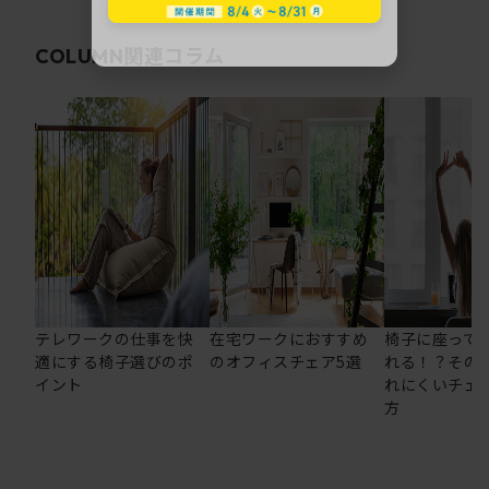
関連コラム
COLUMN
テレワークの仕事を快
在宅ワークにおすすめ
椅子に座って
適にする椅子選びのポ
のオフィスチェア5選
れる！？その
イント
れにくいチェ
方