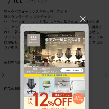
ワークパフォーマンスを最大限に高める
×
新スタンダード タスクチェア。
ワークパフォーマンスを高めるための理想の座り心地を追求
し、アジャスト＆アクティブというコンセプトのもとに開発さ
れた、新スタンダードのタスクチェア。作業に集中する時も、
リフレッシュする時も、座る姿勢や身体の動きにフレキシブル
に順応し、快適にサポートします。新感覚のスタイリングと座
り心地を、ぜひご体感ください。
選択中の商品情報
保証
注意事項
商品の特徴