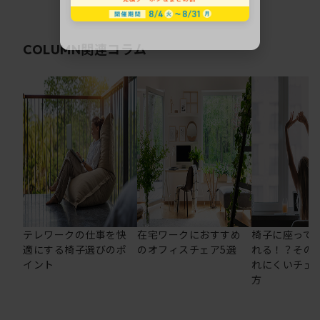
関連コラム
COLUMN
テレワークの仕事を快
在宅ワークにおすすめ
椅子に座って
適にする椅子選びのポ
のオフィスチェア5選
れる！？その
イント
れにくいチェ
方