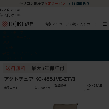
坐サロン来場で
限定クーポン
｜
(土)開催あり
個人向けTOP
法人向けTOP
検索
マイページ
お気に入り
カート
椅子・チェア
デスク・テーブル
収納
その他
学習・キッズアイテム
アウトレット
アクトチェア KG-455JVE-ZTY3
製品記号
（KG-455JVE-
商品コード
（22126379）
ZTY3）