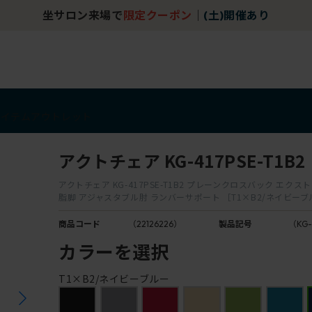
ン
｜
(土)開催あり
アイテム
アウトレット
アクトチェア KG-417PSE-T1B2
アクトチェア KG-417PSE-T1B2 プレーンクロスバック エクス
脂脚 アジャスタブル肘 ランバーサポート ［T1×B2/ネイビー
商品コード
（22126226）
製品記号
（KG-
カラーを選択
T1×B2/ネイビーブルー