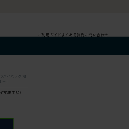
ご利用ガイド
よくある質問
お問い合わせ
トラハイバック 樹
ブルー］
417PSE-T1B2）