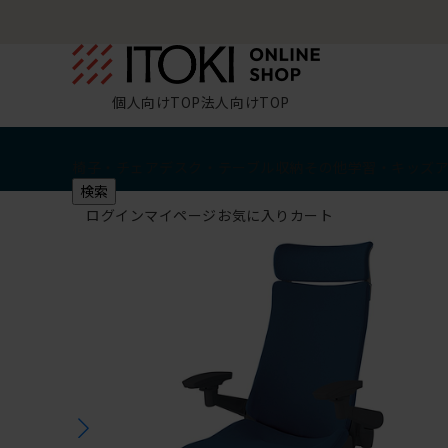
坐サロン来場で
限定クーポ
個人向けTOP
法人向けTOP
椅子・チェア
デスク・テーブル
収納
その他
学習・キッズ
検索
ログイン
マイページ
お気に入り
カート