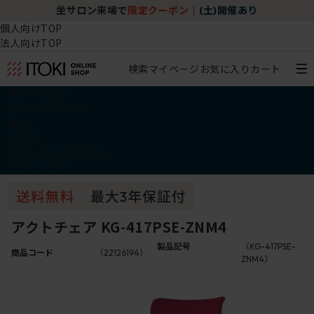
坐サロン来場で
限定クーポン
｜
(土)開催あり
個人向けTOP
法人向けTOP
検索
マイページ
お気に入り
カート
椅子・チェア
デスク・テーブル
収納
その他
学習・キッズアイテム
アウトレット
アクトチェア KG-417PSE-ZNM4
製品記号
（KG-417PSE-
商品コード
（22126194）
ZNM4）