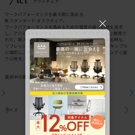
ワークパフォーマンスを最大限に高める
×
新スタンダード タスクチェア。
ワークパフォーマンスを高めるための理想の座り心地を追求
し、アジャスト＆アクティブというコンセプトのもとに開発さ
れた、新スタンダードのタスクチェア。作業に集中する時も、
リフレッシュする時も、座る姿勢や身体の動きにフレキシブル
に順応し、快適にサポートします。新感覚のスタイリングと座
り心地を、ぜひご体感ください。
選択中の商品情報
保証
注意事項
サイズ