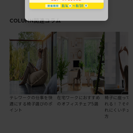
関連コラム
COLUMN
テレワークの仕事を快
在宅ワークにおすすめ
椅子に座って
適にする椅子選びのポ
のオフィスチェア5選
れる！？その
イント
れにくいチェ
方