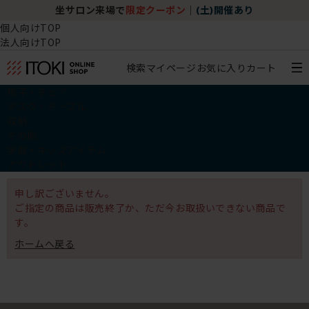
坐サロン来場で
限定クーポン
｜
(土)開催あり
個人向けTOP
法人向けTOP
検索
マイページ
お気に入り
カート
椅子・チェア
デスク・テーブル
収納
その他
学習・キッズアイテム
アウトレット
申し訳ございません。
ご指定の商品は販売終了か、ただ今お取扱いできない商品で
す。
ホームへ戻る