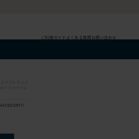
ご利用ガイド
よくある質問
お問い合わせ
ク エクストラハイ
N×T7/ホワイト
457JEE1ZNT7）