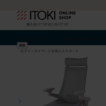
個人向けTOP
法人向けTOP
椅子・チェア
デスク・テーブル
収納
その他
学習・キッズ
検索
ログイン
マイページ
お気に入り
カート