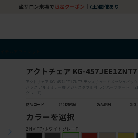
チェア体験ショールーム｜ZA SALON TOKYO
アイテム
アウトレット
アクトチェア KG-457JEE1ZNT7
アクトチェア KG-457JEE1ZNT7 テクスチャードメッシュバッ
バック アルミミラー脚 アジャスタブル肘 ランバーサポート ［Z
グレーT］
商品コード
（22125986）
製品記号
（KG-
カラーを選択
ZN×T7/ホワイトグレーT