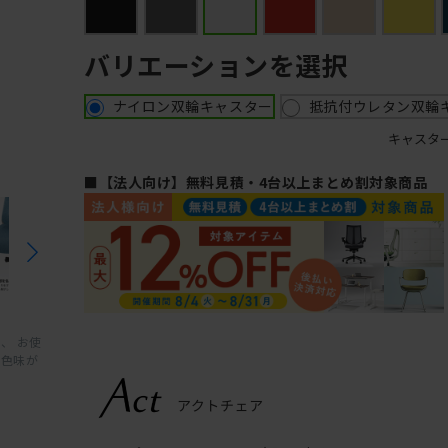
バリエーションを選択
ナイロン双輪キャスター
抵抗付ウレタン双輪
キャスタ
■【法人向け】無料見積・4台以上まとめ割対象商品
、 お使
と色味が