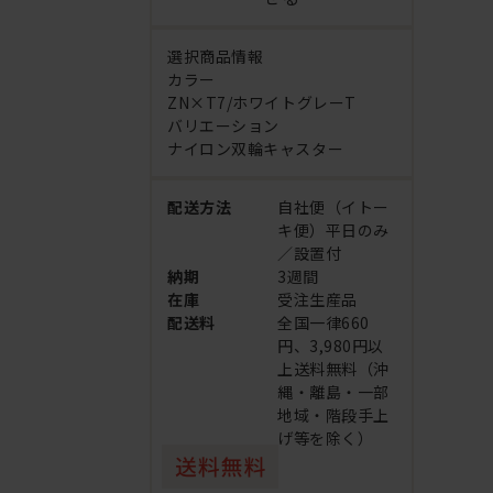
選択商品情報
カラー
ZN×T7/ホワイトグレーT
バリエーション
ナイロン双輪キャスター
配送方法
自社便（イトー
キ便）平日のみ
／設置付
納期
3週間
在庫
受注生産品
配送料
全国一律660
円、3,980円以
上送料無料（沖
縄・離島・一部
地域・階段手上
げ等を除く）