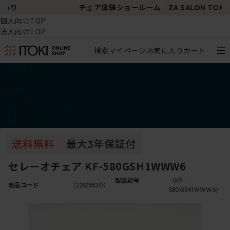
チェア体験ショールーム｜ZA SALON TOKYO
個人向けTOP
法人向けTOP
検索
マイページ
お気に入り
カート
椅子・チェア
デスク・テーブル
収納
その他
学習・キッズアイテム
アウトレット
セレーオチェア KF-580GSH1WWW6
製品記号
（KF-
商品コード
（22125520）
580GSH1WWW6）