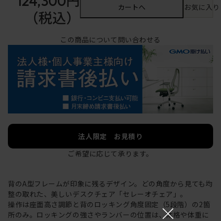
124,300円
カートへ
お気に入り
（税込）
この商品について問い合わせる
法人限定 お見積り
ご希望に応じて承ります。
背のA型フレームが印象に残るデザイン。どの角度から見ても均
整の取れた、美しいデスクチェア「セレーオチェア」。
操作は座面高さ調節と背のロッキング角度固定（5段階）の2箇
×
所のみ。ロッキングの強さやランバーの位置は、体格や体重に