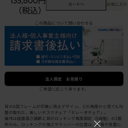
135,600円
カートへ
お気に入り
（税込）
この商品について問い合わせる
法人限定 お見積り
ご希望に応じて承ります。
背のA型フレームが印象に残るデザイン。どの角度から見ても均
整の取れた、美しいデスクチェア「セレーオチェア」。
操作は座面高さ調節と背のロッキング角度固定（5段階）の2箇
×
所のみ。ロッキングの強さやランバーの位置は、体格や体重に