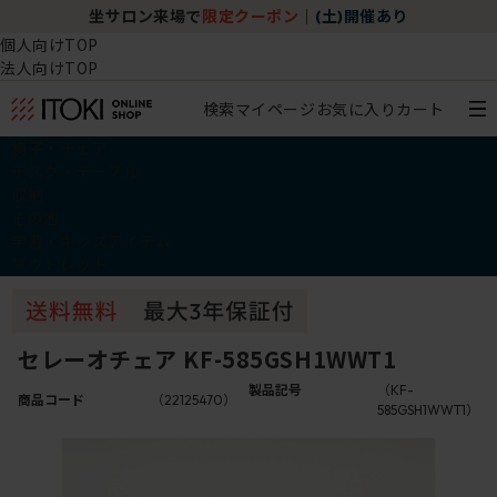
坐サロン来場で
限定クーポン
｜
(土)開催あり
個人向けTOP
法人向けTOP
検索
マイページ
お気に入り
カート
椅子・チェア
デスク・テーブル
収納
その他
学習・キッズアイテム
アウトレット
セレーオチェア KF-585GSH1WWT1
製品記号
（KF-
商品コード
（22125470）
585GSH1WWT1）