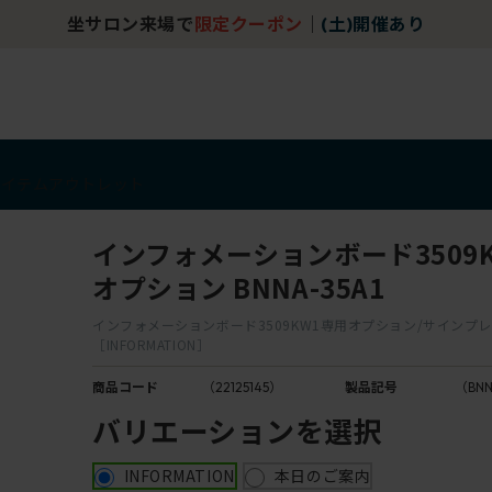
坐サロン来場で
限定クーポン
｜
(土)開催あり
アイテム
アウトレット
インフォメーションボード3509
オプション BNNA-35A1
インフォメーションボード3509KW1専用オプション/サインプ
［INFORMATION］
商品コード
（22125145）
製品記号
（BNN
バリエーションを選択
INFORMATION
本日のご案内