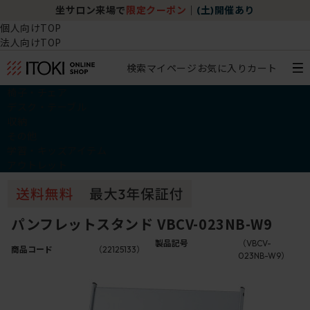
坐サロン来場で
限定クーポン
｜
(土)開催あり
個人向けTOP
法人向けTOP
検索
マイページ
お気に入り
カート
椅子・チェア
デスク・テーブル
収納
その他
学習・キッズアイテム
アウトレット
パンフレットスタンド VBCV-023NB-W9
製品記号
（VBCV-
商品コード
（22125133）
023NB-W9）