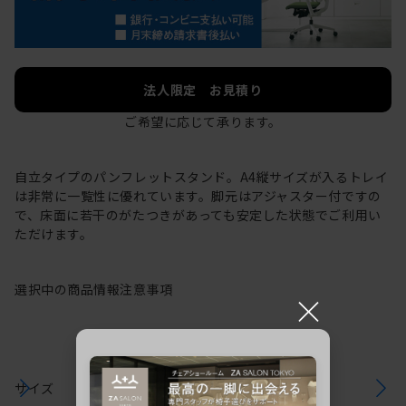
法人限定 お見積り
ご希望に応じて承ります。
自立タイプのパンフレットスタンド。A4縦サイズが入るトレイ
は非常に一覧性に優れています。脚元はアジャスター付ですの
で、床面に若干のがたつきがあっても安定した状態でご利用い
ただけます。
選択中の商品情報
注意事項
×
サイズ