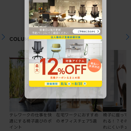
関連コラム
COLUMN
テレワークの仕事を快
在宅ワークにおすすめ
椅子に座って
適にする椅子選びのポ
のオフィスチェア5選
れる！？その
イント
れにくいチェ