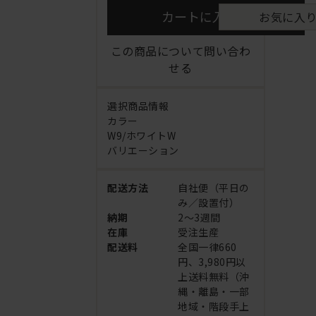
カートに入れる
お気に入
この商品について問い合わ
せる
選択商品情報
カラー
W9/ホワイトW
バリエーション
配送方法
自社便（平日の
み／設置付）
納期
2～3週間
在庫
受注生産
配送料
全国一律660
円、3,980円以
上送料無料（沖
縄・離島・一部
地域・階段手上