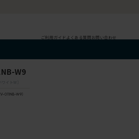
ご利用ガイド
よくある質問
お問い合わせ
NB-W9
ホワイトW］
V-011NB-W9）