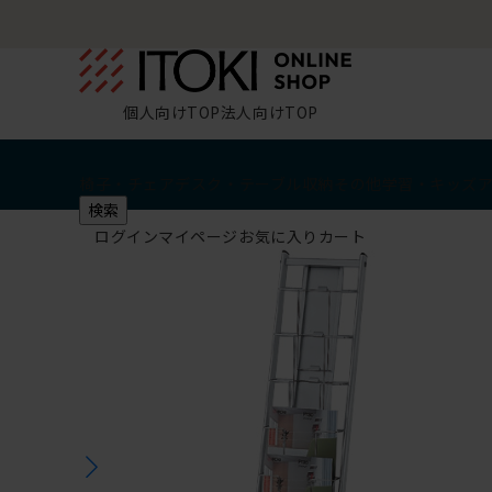
個人向けTOP
法人向けTOP
椅子・チェア
デスク・テーブル
収納
その他
学習・キッズ
検索
ログイン
マイページ
お気に入り
カート