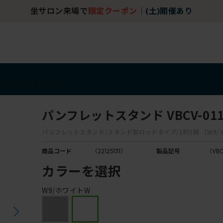
坐サロン来場で
限定クーポン
｜
(土)開催あり
アイテム
アウトレット
パンフレットスタンド VBCV-011
パンフレットスタンド/スタンド型ロッドタイプ/1列5段 ［W9/
商品コード
（22125131）
製品記号
（VBC
カラーを選択
W9/ホワイトW