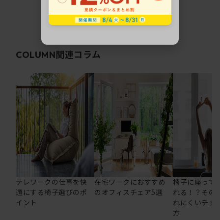
関連コラム
COLUMN
テレワークの仕事を快
在宅ワークにおすすめ
椅子に座って
適にする椅子選びのポ
のオフィスチェア5選
れる！？その
イント
れにくいチェ
方