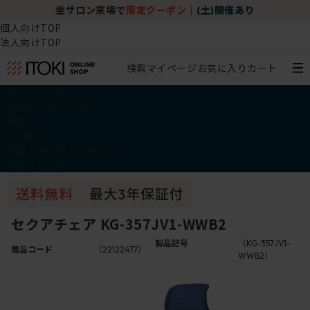
坐サロン来場で
限定クーポン
｜
(土)開催あり
個人向けTOP
法人向けTOP
検索
マイページ
お気に入り
カート
椅子・チェア
デスク・テーブル
収納
その他
学習・キッズアイテム
アウトレット
セクアチェア KG-357JV1-WWB2
製品記号
（KG-357JV1-
商品コード
（22122477）
WWB2）