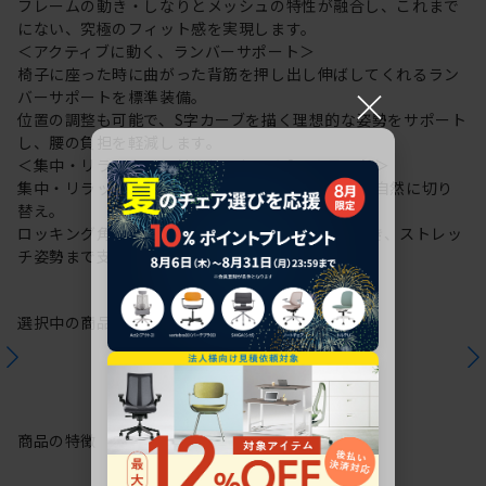
フレームの動き・しなりとメッシュの特性が融合し、これまで
にない、究極のフィット感を実現します。
＜アクティブに動く、ランバーサポート＞
椅子に座った時に曲がった背筋を押し出し伸ばしてくれるラン
×
バーサポートを標準装備。
位置の調整も可能で、S字カーブを描く理想的な姿勢をサポート
し、腰の負担を軽減します。
＜集中・リラックス・リフレッシュの3つのモード＞
集中・リラックス・リフレッシュの3つのモードを自然に切り
替え。
ロッキング角度23°と姿勢変化10°で大きく後傾でき、ストレッ
チ姿勢まで支えます。
選択中の商品情報
保証
注意事項
商品の特徴