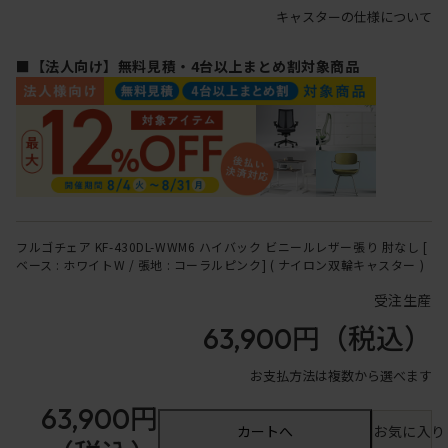
キャスターの仕様について
■【法人向け】無料見積・4台以上まとめ割対象商品
フルゴチェア KF-430DL-WWM6 ハイバック ビニールレザー張り 肘なし [
ベース : ホワイトW / 張地 : コーラルピンク] ( ナイロン双輪キャスター )
受注生産
63,900円
（税込）
お支払方法は複数から選べます
63,900円
カートへ
お気に入り