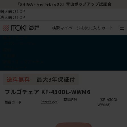
『SHIGA・vertebra03』青山ポップアップ試座会
個人向けTOP
法人向けTOP
検索
マイページ
お気に入り
カート
椅子・チェア
デスク・テーブル
収納
その他
学習・キッズアイテム
アウトレット
フルゴチェア KF-430DL-WWM6
製品記号
（KF-430DL-
商品コード
（22122350）
WWM6）