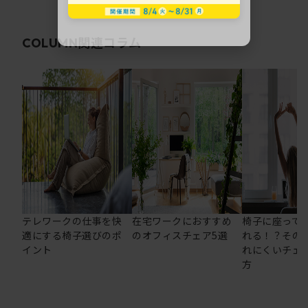
関連コラム
COLUMN
テレワークの仕事を快
在宅ワークにおすすめ
椅子に座って
適にする椅子選びのポ
のオフィスチェア5選
れる！？その
イント
れにくいチェ
方