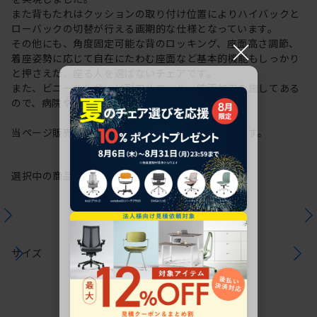
また背もたれはクッションの取り付け位置によりハイバックと
ローバックの切替が行える画期的な仕様となっています。
×
その他にも、角度固定可能な背のロッキング、座面高さ調節、
着座姿勢に応じて自在にたわむ座面など基本的機能もしっかり
と押さえた、座る人を選ばないチェアです。
また、ビニールレザーは耐アルコール・防汚加工を施してある
ので、病院や診療所などに最適です。
当ページ販売商品は「ハイバック」にてお届けします。
選択中の商品情報
保証
注意事項
サイズ