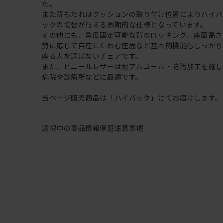
た。
また背もたれはクッションの取り付け位置によりハイ
ックの切替が行える画期的な仕様となっています。
その他にも、角度固定可能な背のロッキング、座面高さ
勢に応じて自在にたわむ座面など基本的機能もしっか
座る人を選ばないチェアです。
また、ビニールレザーは耐アルコール・防汚加工を施し
病院や診療所などに最適です。
当ページ販売商品は「ハイバック」にてお届けします。
選択中の商品情報
保証
注意事項