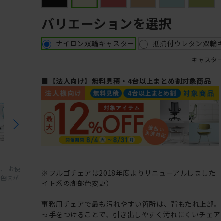
バリエーションを選択
ナイロン双輪キャスター
抵抗付ウレタン双輪
キャスタ
■【法人向け】無料見積・4台以上まとめ割対象商品
、 お使
※フルゴチェアは2018年度よりリニューアルしました
と色味が
イト系の脚部色変更）
事務用チェアで最も汚れやすい箇所は、背もたれ上部
っ手をつけることで、引き出しやすく汚れにくいチェア