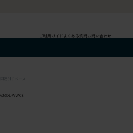
ご利用ガイド
よくある質問
お問い合わせ
定肘 [ ベース :
436DL-WWC8）