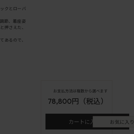
バックとローバ
調節、着座姿
りと押さえた、
てあるので、
お支払方法は複数から選べます
78,800円
（税込）
カートに入れる
お気に入