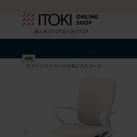
個人向けTOP
法人向けTOP
椅子・チェア
デスク・テーブル
収納
その他
学習・キッズ
検索
ログイン
マイページ
お気に入り
カート