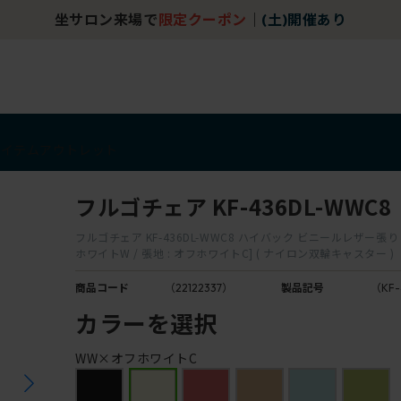
坐サロン来場で
限定クーポン
｜
(土)開催あり
アイテム
アウトレット
フルゴチェア KF-436DL-WWC8
フルゴチェア KF-436DL-WWC8 ハイバック ビニールレザー張り 固
ホワイトW / 張地 : オフホワイトC] ( ナイロン双輪キャスター )
商品コード
（22122337）
製品記号
（KF-
カラーを選択
WW×オフホワイトC