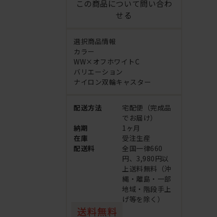
この商品について問い合わ
せる
選択商品情報
カラー
WW×オフホワイトC
バリエーション
ナイロン双輪キャスター
配送方法
宅配便（完成品
でお届け）
納期
1ヶ月
在庫
受注生産
配送料
全国一律660
円、3,980円以
上送料無料（沖
縄・離島・一部
地域・階段手上
げ等を除く）