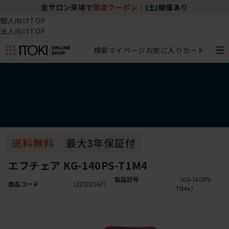
坐サロン来場で
限定クーポン
｜
(土)開催あり
個人向けTOP
法人向けTOP
検索
マイページ
お気に入り
カート
椅子・チェア
デスク・テーブル
収納
その他
学習・キッズアイテム
アウトレット
エフチェア KG-140PS-T1M4
製品記号
（KG-140PS-
商品コード
（22122047）
T1M4）