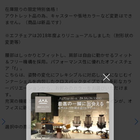
在庫限りの限定特別価格！
アウトレット品の為、キャスターや張地カラーなど変更はでき
ません。（商品は新品です）
※エフチェアは2018年度よりリニューアルしました（肘形状の
変更等）
腰部はしっかりとフィットし、肩部は自由に動かせるフィット
＆フリー機構を採用。パフォーマンス性に優れたオフィスチェ
ア「f」。
×
こちらは、姿勢の変化にフレキシブルに対応し、体になじむイ
ンナーシェルを内包したクロスバックタイプです。多彩なカラ
ーバリエーションから、お好みのカラーをお選びいただけま
す。
充実の機能と一体となった透明感のある美しいデザインが、オ
フィスに新しい風を運びます。
選択中の商品情報
保証
注意事項