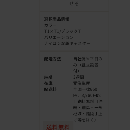
せる
選択商品情報
カラー
T1×T1/ブラックT
バリエーション
ナイロン双輪キャスター
配送方法
自社便※平日の
み（組立設置
付）
納期
3週間
在庫
受注生産
配送料
全国一律660
円、3,980円以
上送料無料（沖
縄・離島・一部
地域・階段手上
げ等を除く）