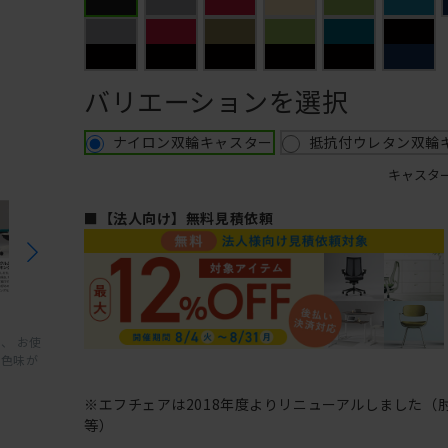
バリエーションを選択
ナイロン双輪キャスター
抵抗付ウレタン双輪
キャスタ
■【法人向け】無料見積依頼
、 お使
と色味が
※エフチェアは2018年度よりリニューアルしました（
等）