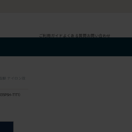
ご利用ガイド
よくある質問
お問い合わせ
樹脂脚 ナイロン双
135PSH-T1T1）