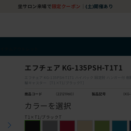
坐サロン来場で
限定クーポン
｜
(土)開催あり
アイテム
アウトレット
エフチェア KG-135PSH-T1T1
エフチェア KG-135PSH-T1T1 ハイバック 固定肘 ハンガー付 
輪キャスター ［T1×T1/ブラックT］
商品コード
（22121960）
製品記号
（KG-
カラーを選択
T1×T1/ブラックT