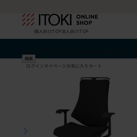
個人向けTOP
法人向けTOP
椅子・チェア
デスク・テーブル
収納
その他
学習・キッズ
検索
ログイン
マイページ
お気に入り
カート