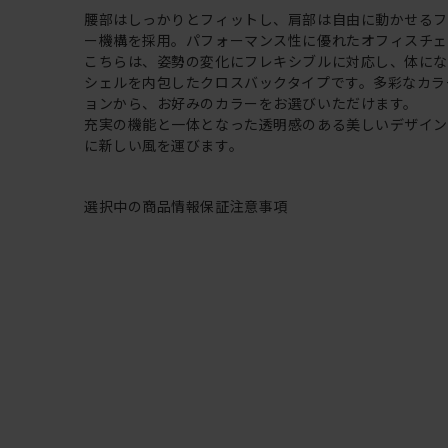
腰部はしっかりとフィットし、肩部は自由に動かせる
ー機構を採用。パフォーマンス性に優れたオフィスチェ
こちらは、姿勢の変化にフレキシブルに対応し、体に
シェルを内包したクロスバックタイプです。多彩なカラ
ョンから、お好みのカラーをお選びいただけます。
充実の機能と一体となった透明感のある美しいデザイ
に新しい風を運びます。
選択中の商品情報
保証
注意事項