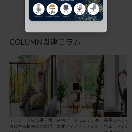
関連コラム
COLUMN
テレワークの仕事を快
在宅ワークにおすすめ
椅子に座って
適にする椅子選びのポ
のオフィスチェア5選
れる！？その