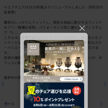
※エフチェアは2018年度よりリニューアルしました（肘形状の
変更等）
腰部はしっかりとフィットし、肩部は自由に動かせるフィット
×
＆フリー機構を採用。パフォーマンス性に優れたオフィスチェ
ア「f」。
こちらは、姿勢の変化にフレキシブルに対応し、体になじむイ
ンナーシェルを内包したクロスバックタイプです。多彩なカラ
ーバリエーションから、お好みのカラーをお選びいただけま
す。
充実の機能と一体となった透明感のある美しいデザインが、オ
フィスに新しい風を運びます。
選択中の商品情報
保証
注意事項
サイズ