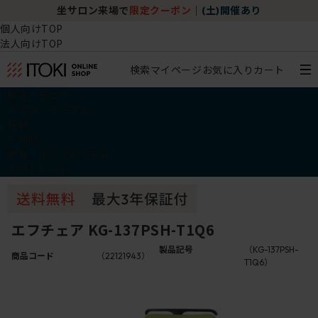
坐サロン来場で
限定クーポン
｜
(土)開催あり
個人向けTOP
法人向けTOP
検索
マイページ
お気に入り
カート
椅子・チェア
デスク・テーブル
収納
その他
学習・キッズアイテム
アウトレット
エフチェア KG-137PSH-T1Q6
製品記号
（KG-137PSH-
商品コード
（22121943）
T1Q6）