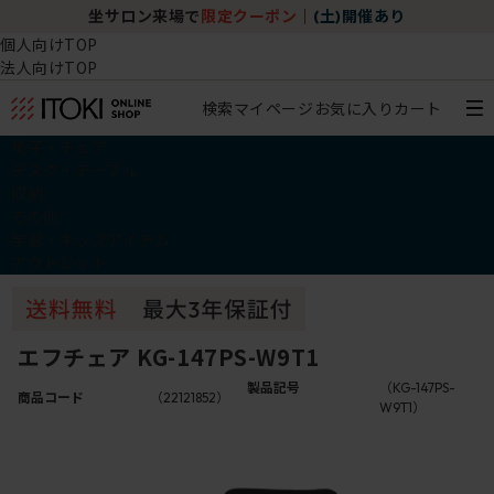
坐サロン来場で
限定クーポン
｜
(土)開催あり
個人向けTOP
法人向けTOP
検索
マイページ
お気に入り
カート
椅子・チェア
デスク・テーブル
収納
その他
学習・キッズアイテム
アウトレット
エフチェア KG-147PS-W9T1
製品記号
（KG-147PS-
商品コード
（22121852）
W9T1）