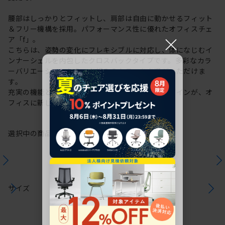
腰部はしっかりとフィットし、肩部は自由に動かせるフィット
＆フリー機構を採用。パフォーマンス性に優れたオフィスチェ
×
ア「f」。
こちらは、姿勢の変化にフレキシブルに対応し、体になじむイ
ンナーシェルを内包したクロスバックタイプです。多彩なカラ
ーバリエーションから、お好みのカラーをお選びいただけま
す。
充実の機能と一体となった透明感のある美しいデザインが、オ
フィスに新しい風を運びます。
選択中の商品情報
保証
注意事項
サイズ