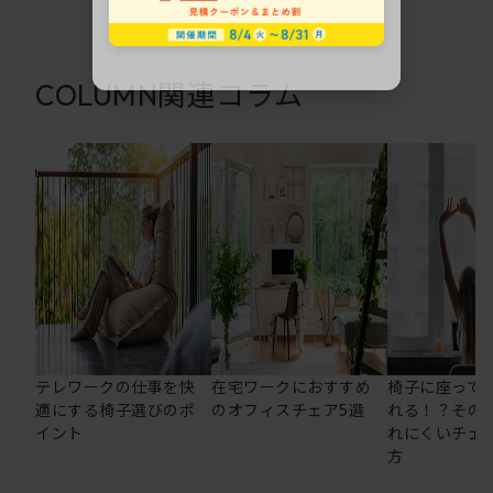
関連コラム
COLUMN
テレワークの仕事を快
在宅ワークにおすすめ
椅子に座って
適にする椅子選びのポ
のオフィスチェア5選
れる！？その
イント
れにくいチェ
方