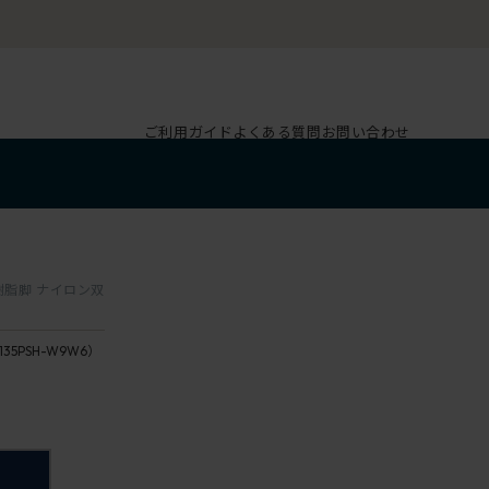
ご利用ガイド
よくある質問
お問い合わせ
 樹脂脚 ナイロン双
135PSH-W9W6）