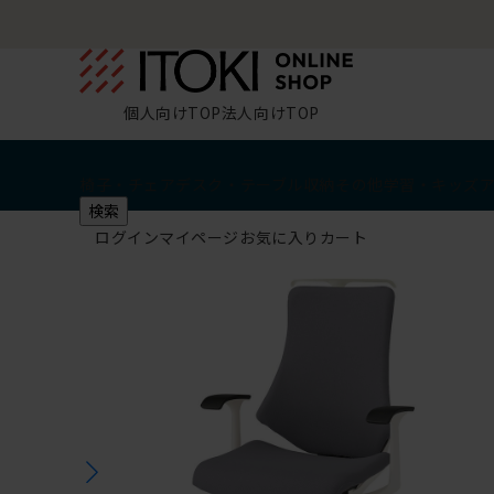
個人向けTOP
法人向けTOP
椅子・チェア
デスク・テーブル
収納
その他
学習・キッズ
検索
ログイン
マイページ
お気に入り
カート