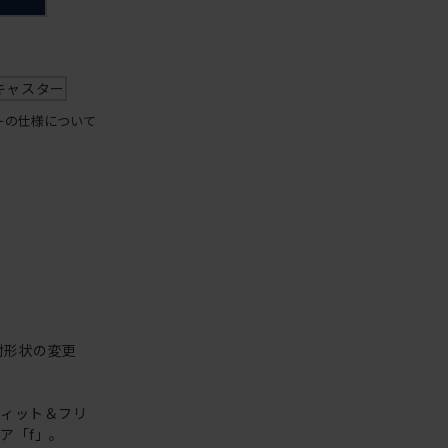
キャスター
ーの仕様について
肘形状の変更
フィット＆フリ
ア「f」。