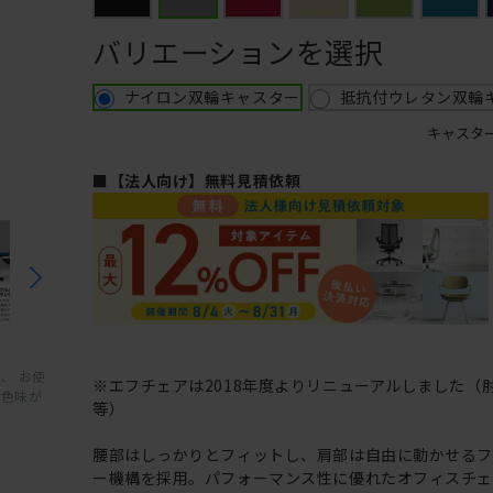
バリエーションを選択
ナイロン双輪キャスター
抵抗付ウレタン双輪
キャスタ
■【法人向け】無料見積依頼
、 お使
※エフチェアは2018年度よりリニューアルしました（
と色味が
等）
腰部はしっかりとフィットし、肩部は自由に動かせる
ー機構を採用。パフォーマンス性に優れたオフィスチェ