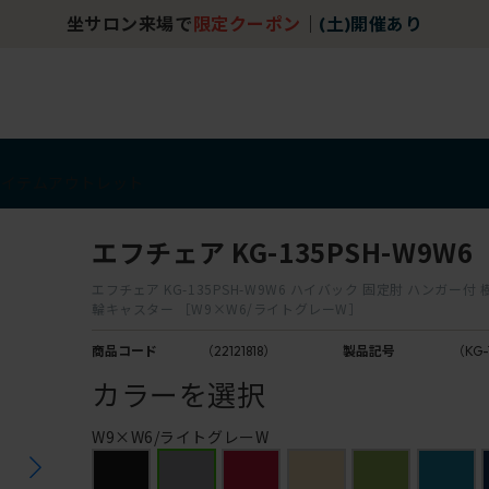
坐サロン来場で
限定クーポン
｜
(土)開催あり
アイテム
アウトレット
エフチェア KG-135PSH-W9W6
エフチェア KG-135PSH-W9W6 ハイバック 固定肘 ハンガー付
輪キャスター ［W9×W6/ライトグレーW］
商品コード
（22121818）
製品記号
（KG-
カラーを選択
W9×W6/ライトグレーW