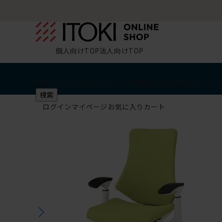
個人向けTOP
法人向けTOP
椅子・チェア
デスク・テーブル
収納
その他
学習・キッズ
検索
ログイン
マイページ
お気に入り
カート