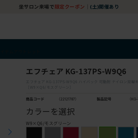
坐サロン来場で
限定クーポン
｜
(土)開催あり
アイテム
アウトレット
エフチェア KG-137PS-W9Q6
エフチェア KG-137PS-W9Q6 ハイバック 可動肘 ナイロン双
［W9×Q6/モスグリーン］
商品コード
（22121787）
製品記号
（KG-
カラーを選択
W9×Q6/モスグリーン