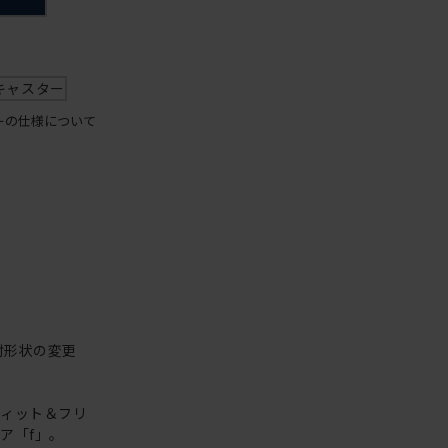
キャスター
ーの仕様について
肘形状の変更
フィット＆フリ
ア「f」。