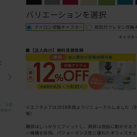
バリエーションを選択
ナイロン双輪キャスター
抵抗付ウレタン双輪
キャスタ
■【法人向け】無料見積依頼
、 お使
※エフチェアは2018年度よりリニューアルしました（
と色味が
等）
腰部はしっかりとフィットし、肩部は自由に動かせる
ー機構を採用。パフォーマンス性に優れたオフィスチェ