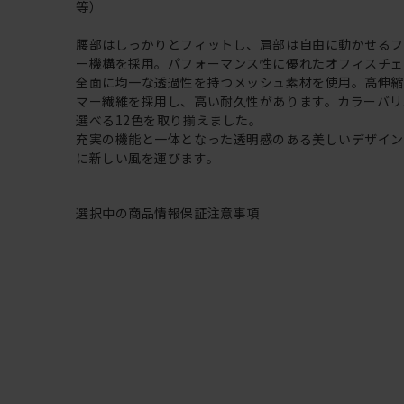
等）
腰部はしっかりとフィットし、肩部は自由に動かせる
ー機構を採用。パフォーマンス性に優れたオフィスチェ
全面に均一な透過性を持つメッシュ素材を使用。高伸
マー繊維を採用し、高い耐久性があります。カラーバリ
選べる12色を取り揃えました。
充実の機能と一体となった透明感のある美しいデザイ
に新しい風を運びます。
選択中の商品情報
保証
注意事項