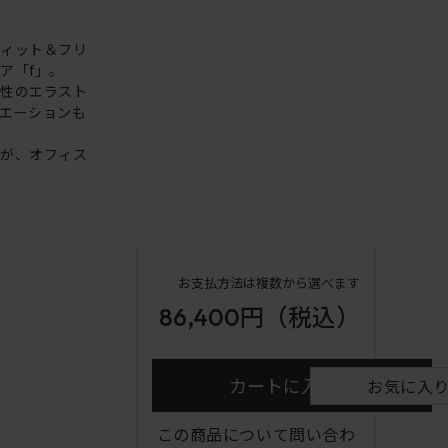
フィット＆フリ
ア「f」。
縮性のエラスト
エーションも
ンが、オフィス
お支払方法は複数から選べます
86,400円
（税込）
カートに入れる
お気に入
この商品について問い合わ