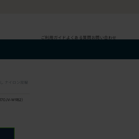
ご利用ガイド
よくある質問
お問い合わせ
なし ナイロン双輪
170JV-W9B2）