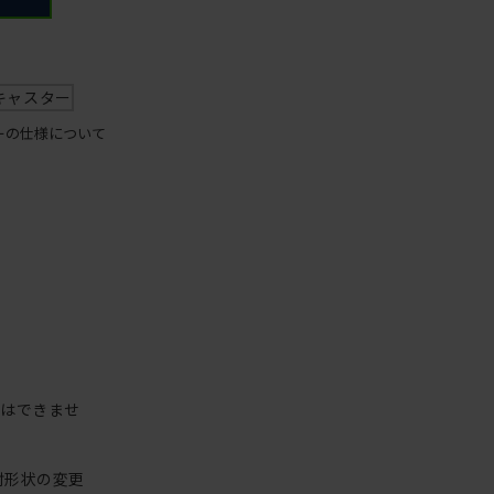
キャスター
ーの仕様について
更はできませ
肘形状の変更