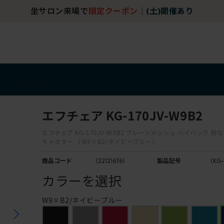
坐サロン来場で
限定クーポン
｜
(土)開催あり
アイテム
アウトレット
エフチェア KG-170JV-W9B2
エフチェア KG-170JV-W9B2 プレーンメッシュ ハイバック 肘
キャスター ［W9×B2/ネイビーブルー］
商品コード
（22121676）
製品記号
（KG-
カラーを選択
W9×B2/ネイビーブルー