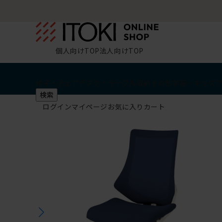
個人向けTOP
法人向けTOP
椅子・チェア
デスク・テーブル
収納
その他
学習・キッズ
検索
ログイン
マイページ
お気に入り
カート