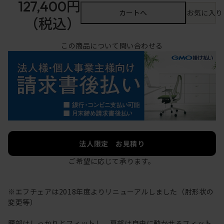
127,400円
カートへ
お気に入り
（税込）
この商品について問い合わせる
法人限定 お見積り
ご希望に応じて承ります。
※エフチェアは2018年度よりリニューアルしました（肘形状の
変更等）
腰部はしっかりとフィットし、肩部は自由に動かせるフィット