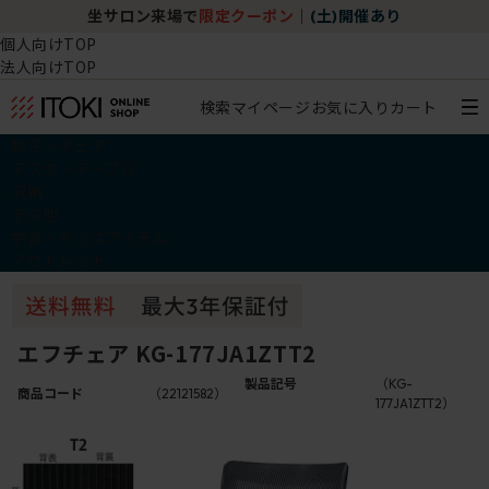
坐サロン来場で
限定クーポン
｜
(土)開催あり
個人向けTOP
法人向けTOP
検索
マイページ
お気に入り
カート
椅子・チェア
デスク・テーブル
収納
その他
学習・キッズアイテム
アウトレット
エフチェア KG-177JA1ZTT2
製品記号
（KG-
商品コード
（22121582）
177JA1ZTT2）