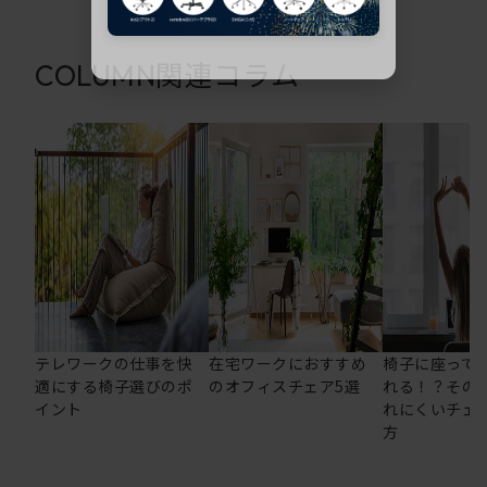
関連コラム
COLUMN
テレワークの仕事を快
在宅ワークにおすすめ
椅子に座って
適にする椅子選びのポ
のオフィスチェア5選
れる！？その
イント
れにくいチェ
方