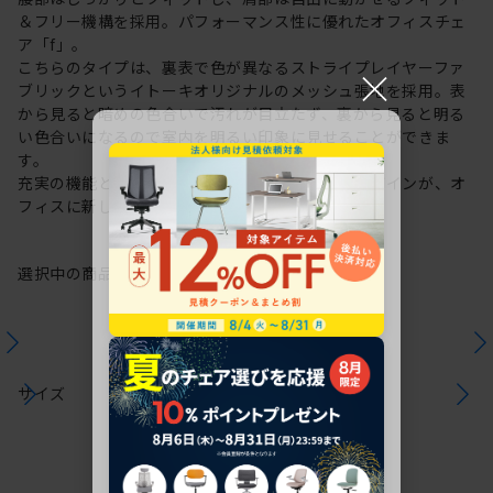
＆フリー機構を採用。パフォーマンス性に優れたオフィスチェ
ア「f」。
こちらのタイプは、裏表で色が異なるストライプレイヤーファ
×
ブリックというイトーキオリジナルのメッシュ張地を採用。表
から見ると暗めの色合いで汚れが目立たず、裏から見ると明る
い色合いになるので室内を明るい印象に見せることができま
す。
充実の機能と一体となった透明感のある美しいデザインが、オ
フィスに新しい風を運びます。
選択中の商品情報
保証
注意事項
サイズ