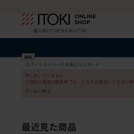
個人向けTOP
法人向けTOP
椅子・チェア
デスク・テーブル
収納
その他
学習・キッズ
検索
ログイン
マイページ
お気に入り
カート
申し訳ございません。
ご指定の商品は販売終了か、ただ今お取扱いできない商
ホームへ戻る
最近見た商品