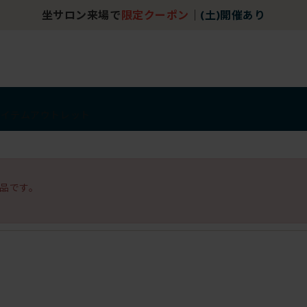
坐サロン来場で
限定クーポン
｜
(土)開催あり
アイテム
アウトレット
品です。