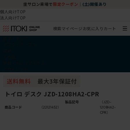
坐サロン来場で
限定クーポン
｜
(土)開催あり
個人向けTOP
法人向けTOP
検索
マイページ
お気に入り
カート
椅子・チェア
デスク・テーブル
収納
その他
学習・キッズアイテム
アウトレット
トイロ デスク JZD-1208HA2-CPR
製品記号
（JZD-
商品コード
（22121452）
1208HA2-
CPR）